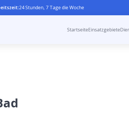
eitszeit:
24 Stunden, 7 Tage die Woche
Startseite
Einsatzgebiete
Die
Bad