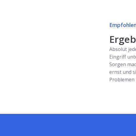
Empfohlen
Ergebn
Absolut jed
Eingriff unt
Sorgen mac
ernst und s
Problemen z