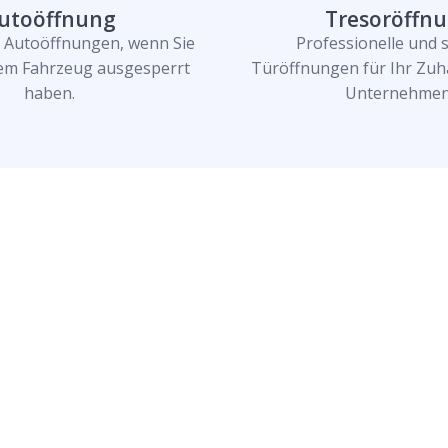
utoöffnung
Tresoröffn
e Autoöffnungen, wenn Sie
Professionelle und 
rem Fahrzeug ausgesperrt
Türöffnungen für Ihr Zuh
haben.
Unternehmen
n und lassen Sie
n!