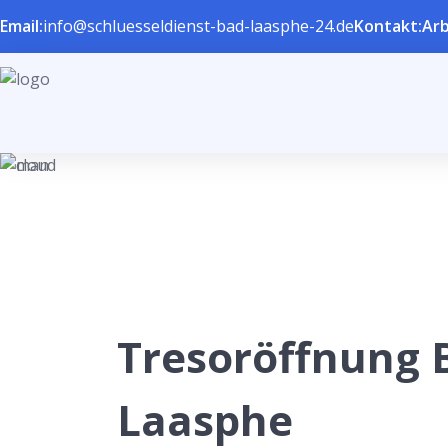
Email:
info@schluesseldienst-bad-laasphe-24.de
Kontakt:
Arb
Tresoröffnung 
Laasphe