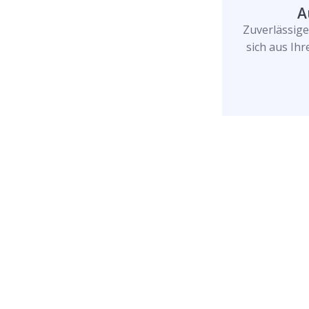
A
Zuverlässig
sich aus Ih
Rufen Sie uns jetzt a
uns Ihr Problem löse